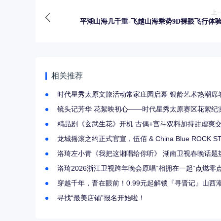
上
平湖山海几千重-飞越山海乘势9D裸眼飞行体
相关推荐
时代星秀太原文旅活动常家庄园启幕 银龄艺术热潮席
镜头记芳华 花絮映初心——时代星秀太原赛区花絮纪
精品剧《玄武生花》开机 古偶+宫斗双料加持甜虐
龙城摇滚之约正式官宣，伍佰 & China Blue ROCK ST
洛琦左小青《我把这湘唱给你听》 湖南卫视春晚话题
洛琦2026浙江卫视跨年晚会原唱“相拥在一起“点燃零
穿越千年，晋在眼前！0.99元起解锁『寻晋记』山
寻找“最美店铺”报名开始啦！