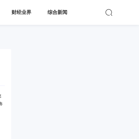
财经业界
综合新闻
聼
饰
，