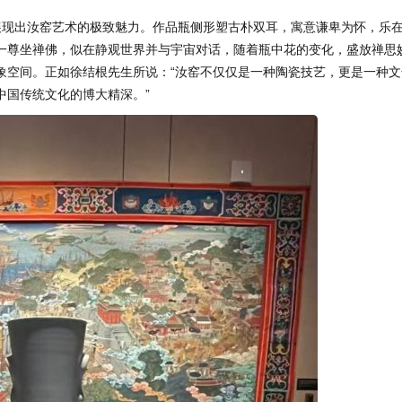
展现出汝窑艺术的极致魅力。作品瓶侧形塑古朴双耳，寓意谦卑为怀，乐
一尊坐禅佛，似在静观世界并与宇宙对话，随着瓶中花的变化，盛放禅思
象空间。正如徐结根先生所说：“汝窑不仅仅是一种陶瓷技艺，更是一种文
中国传统文化的博大精深。”