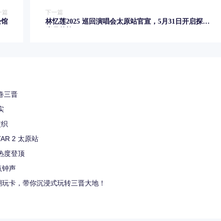
一篇
下一篇
验馆
林忆莲2025 巡回演唱会太原站官宣，5月31日开启探索
岁月的旅程。
卷三晋
实
爽交织
AR 2 太原站
热度登顶
点钟声
西潮玩卡，带你沉浸式玩转三晋大地！