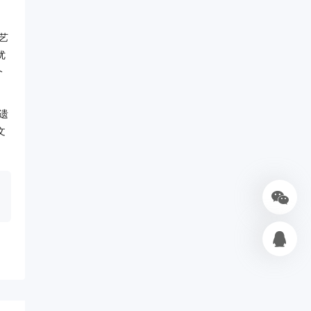
艺
优
个
遗
文