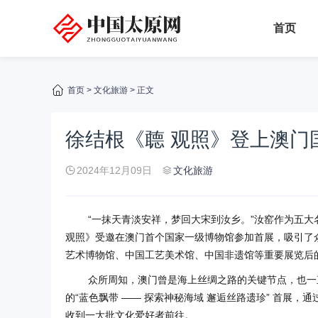
首页
首页
>
文化旅游
> 正文
徐结根《聼 观照》登上澳门
2024年12月09日
文化旅游
“一抹天青淡安祥，梦回大宋到汝乡。”汝窑作为五大
观照》受邀在澳门首个国家一级博物馆参加首展，吸引了
艺术博物馆、中国工艺美术馆、中国非遗馆等重要展览后
众所周知，澳门曾是海上丝绸之路的关键节点，也一
的“蓝色飘带 —— 探索神秘海域 邂逅丝路遗珍” 首展
收到一大批文化爱好者前往。