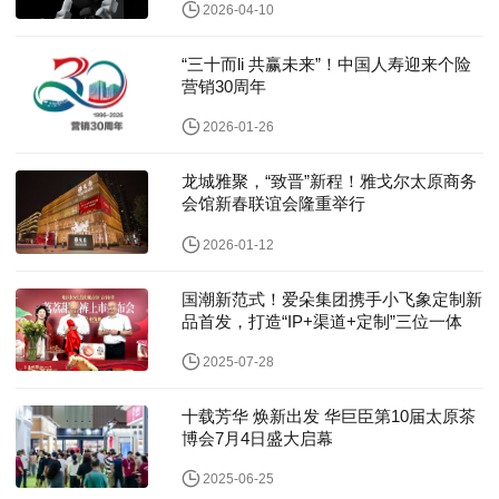
2026-04-10
“三十而li 共赢未来”！中国人寿迎来个险
营销30周年
2026-01-26
龙城雅聚，“致晋”新程！雅戈尔太原商务
会馆新春联谊会隆重举行
2026-01-12
国潮新范式！爱朵集团携手小飞象定制新
品首发，打造“IP+渠道+定制”三位一体
2025-07-28
十载芳华 焕新出发 华巨臣第10届太原茶
博会7月4日盛大启幕
2025-06-25