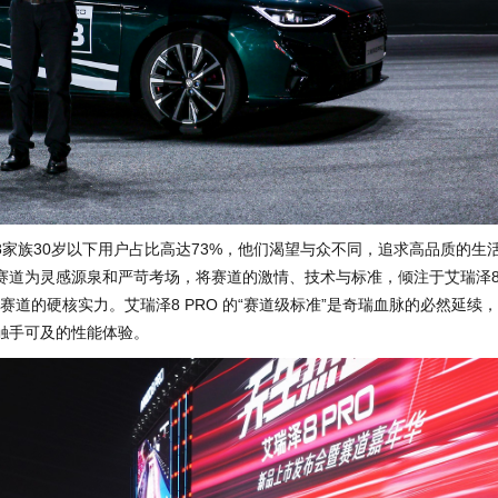
8家族30岁以下用户占比高达73%，他们渴望与众不同，追求高品质的生
赛道为灵感源泉和严苛考场，将赛道的激情、技术与标准，倾注于艾瑞泽
赛道的硬核实力。艾瑞泽8 PRO 的“赛道级标准”是奇瑞血脉的必然延续
触手可及的性能体验。