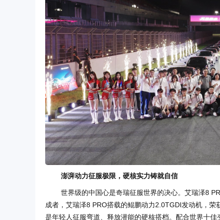
澎湃动力征服极限，硬核实力铸就自信
世界级的中国心是奇瑞征服世界的决心。艾瑞泽8 P
成者，艾瑞泽8 PRO搭载的鲲鹏动力2.0TGDI发动机，
是年轻人征服弯道、释放潜能的硬核搭档。配合世界十佳变