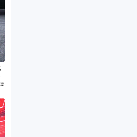
活
8
，更