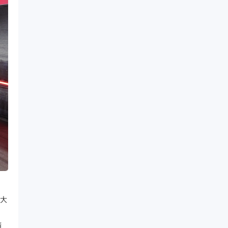
集大
，
精