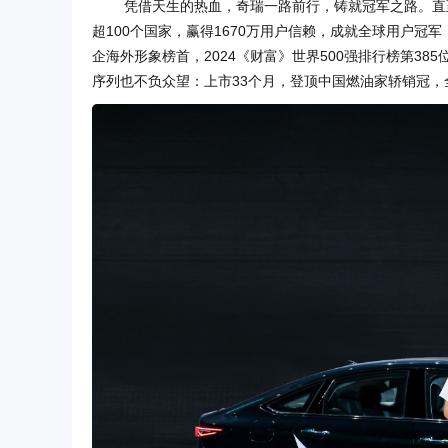
凭借天生的热血，奇瑞一路前行，铸就冠军之路。直
超100个国家，赢得1670万用户信赖，成就全球用户冠
企海外形象榜首，2024《财富》世界500强排行榜第3
序列也不负众望：上市33个月，登顶中国燃油家轿销冠，