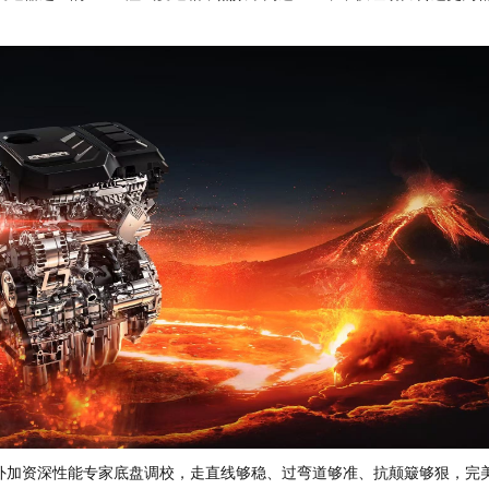
外加资深性能专家底盘调校，走直线够稳、过弯道够准、抗颠簸够狠，完