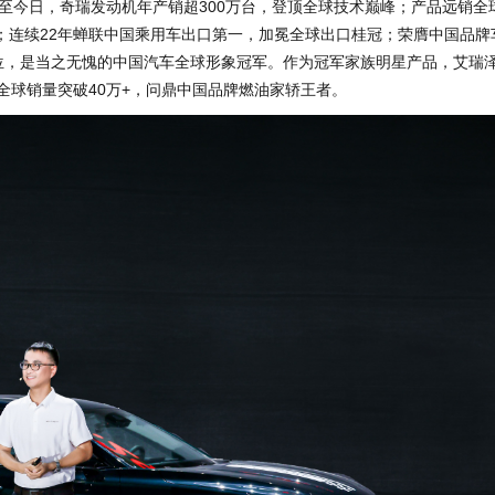
至今日，奇瑞发动机年产销超300万台，登顶全球技术巅峰；产品远销全
军；连续22年蝉联中国乘用车出口第一，加冕全球出口桂冠；荣膺中国品牌
85位，是当之无愧的中国汽车全球形象冠军。作为冠军家族明星产品，艾瑞泽
全球销量突破40万+，问鼎中国品牌燃油家轿王者。