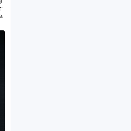
球
车
8