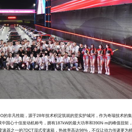
RO的非凡性能，源于28年技术积淀筑就的坚实护城河，作为奇瑞技术的
荣获中国心十佳发动机称号，拥有187kW的最大功率和390N·m的峰值扭矩
速器之一的7DCT湿式变速箱，热效率高达98%，不仅让动力传递更为