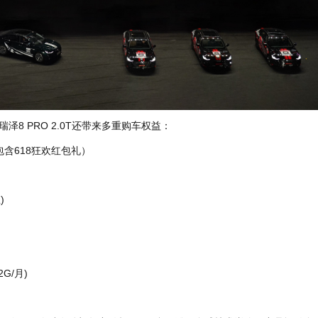
8 PRO 2.0T还带来多重购车权益：
已包含618狂欢红包礼）
)
G/月)