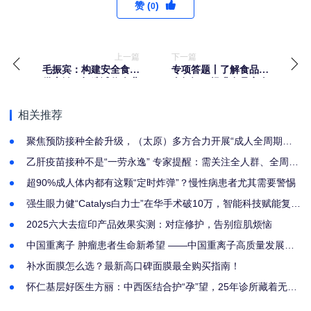
赞 (
)
0
上一篇
下一篇
毛振宾：构建安全食品
专项答题丨了解食品安
供应链，打造诚信企业
全知识，提升食品安全
商务圈
素养
相关推荐
聚焦预防接种全龄升级，（太原）多方合力开展“成人全周期免
疫促进暨带状疱疹公益科普”
乙肝疫苗接种不是“一劳永逸” 专家提醒：需关注全人群、全周期
乙肝防控
超90%成人体内都有这颗“定时炸弹”？慢性病患者尤其需要警惕
强生眼力健“Catalys白力士”在华手术破10万，智能科技赋能复杂
性白内障诊疗
2025六大去痘印产品效果实测：对症修护，告别痘肌烦恼
中国重离子 肿瘤患者生命新希望 ——中国重离子高质量发展暨
绿色就医模式推介会在山西太原圆满召开
补水面膜怎么选？最新高口碑面膜最全购买指南！
怀仁基层好医生方丽：中西医结合护“孕”望，25年诊所藏着无数
家庭的幸福