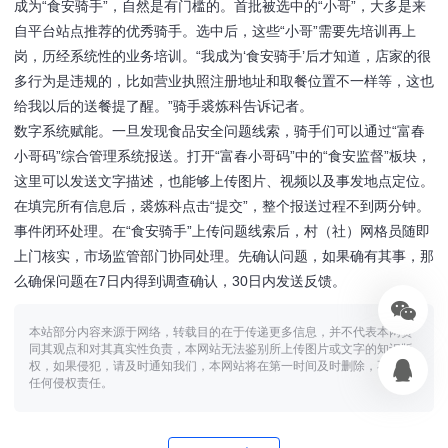
成为“食安骑手”，自然是有门槛的。首批被选中的“小哥”，大多是来
自平台站点推荐的优秀骑手。选中后，这些“小哥”需要先培训再上
岗，历经系统性的业务培训。“我成为‘食安骑手’后才知道，店家的很
多行为是违规的，比如营业执照注册地址和取餐位置不一样等，这也
给我以后的送餐提了醒。”骑手裘炼科告诉记者。
数字系统赋能。一旦发现食品安全问题线索，骑手们可以通过“富春
小哥码”综合管理系统报送。打开“富春小哥码”中的“食安监督”板块，
这里可以发送文字描述，也能够上传图片、视频以及事发地点定位。
在填完所有信息后，裘炼科点击“提交”，整个报送过程不到两分钟。
事件闭环处理。在“食安骑手”上传问题线索后，村（社）网格员随即
上门核实，市场监管部门协同处理。先确认问题，如果确有其事，那
么确保问题在7日内得到调查确认，30日内发送反馈。
本站部分内容来源于网络，转载目的在于传递更多信息，并不代表本网赞
同其观点和对其真实性负责，本网站无法鉴别所上传图片或文字的知识版
权，如果侵犯，请及时通知我们，本网站将在第一时间及时删除，不承担
任何侵权责任。