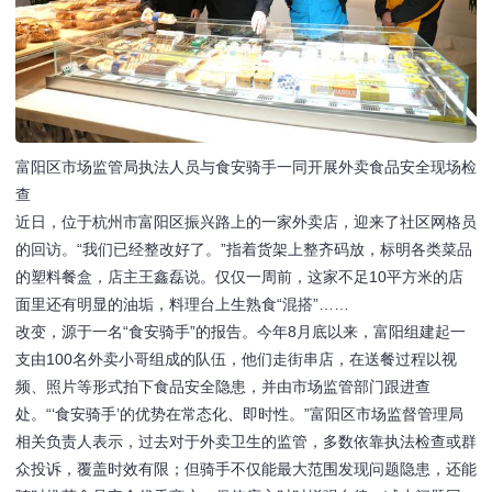
富阳区市场监管局执法人员与食安骑手一同开展外卖食品安全现场检
查
近日，位于杭州市富阳区振兴路上的一家外卖店，迎来了社区网格员
的回访。“我们已经整改好了。”指着货架上整齐码放，标明各类菜品
的塑料餐盒，店主王鑫磊说。仅仅一周前，这家不足10平方米的店
面里还有明显的油垢，料理台上生熟食“混搭”……
改变，源于一名“食安骑手”的报告。今年8月底以来，富阳组建起一
支由100名外卖小哥组成的队伍，他们走街串店，在送餐过程以视
频、照片等形式拍下食品安全隐患，并由市场监管部门跟进查
处。“‘食安骑手’的优势在常态化、即时性。”富阳区市场监督管理局
相关负责人表示，过去对于外卖卫生的监管，多数依靠执法检查或群
众投诉，覆盖时效有限；但骑手不仅能最大范围发现问题隐患，还能