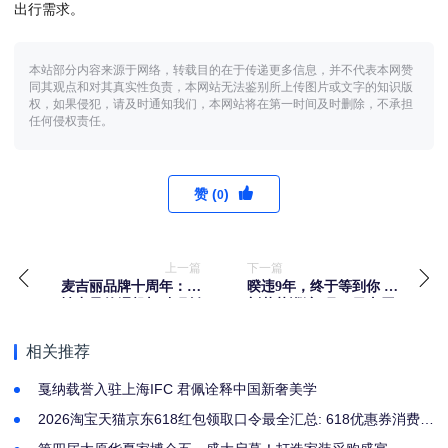
出行需求。
本站部分内容来源于网络，转载目的在于传递更多信息，并不代表本网赞
同其观点和对其真实性负责，本网站无法鉴别所上传图片或文字的知识版
权，如果侵犯，请及时通知我们，本网站将在第一时间及时删除，不承担
任何侵权责任。
赞 (
)
0
上一篇
下一篇
麦吉丽品牌十周年：女
暌违9年，终于等到你 ！
性力量的崛起与科研创
刘若英巡演6月21日太原
新的辉煌
官宣！预售时间已定！
相关推荐
戛纳载誉入驻上海IFC 君佩诠释中国新奢美学
2026淘宝天猫京东618红包领取口令最全汇总: 618优惠券消费券
红包口令最后阶段如何抢到618京东天猫淘宝红包？