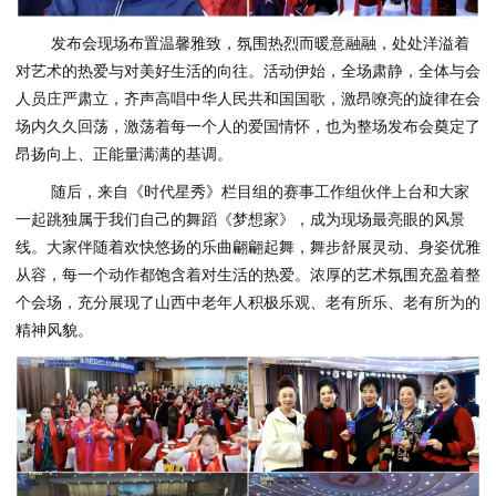
发布会现场布置温馨雅致，氛围热烈而暖意融融，处处洋溢着
对艺术的热爱与对美好生活的向往。活动伊始，全场肃静，全体与会
人员庄严肃立，齐声高唱中华人民共和国国歌，激昂嘹亮的旋律在会
场内久久回荡，激荡着每一个人的爱国情怀，也为整场发布会奠定了
昂扬向上、正能量满满的基调。
随后，来自《时代星秀》栏目组的赛事工作组伙伴上台和大家
一起跳独属于我们自己的舞蹈《梦想家》，成为现场最亮眼的风景
线。大家伴随着欢快悠扬的乐曲翩翩起舞，舞步舒展灵动、身姿优雅
从容，每一个动作都饱含着对生活的热爱。浓厚的艺术氛围充盈着整
个会场，充分展现了山西中老年人积极乐观、老有所乐、老有所为的
精神风貌。