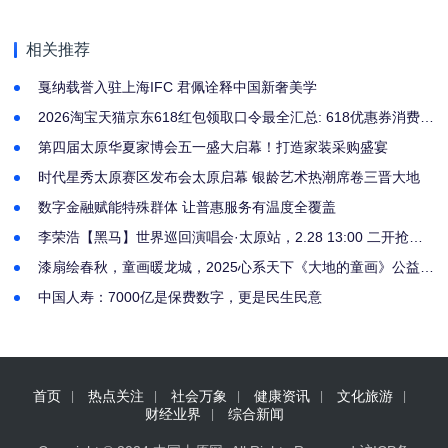
让普惠服务有温度全覆
五一盛大启幕！打造家
盖
装采购盛宴
相关推荐
戛纳载誉入驻上海IFC 君佩诠释中国新奢美学
2026淘宝天猫京东618红包领取口令最全汇总: 618优惠券消费券
红包口令最后阶段如何抢到618京东天猫淘宝红包？
第四届太原华夏家博会五一盛大启幕！打造家装采购盛宴
时代星秀太原赛区发布会太原启幕 银龄艺术热潮席卷三晋大地
数字金融赋能特殊群体 让普惠服务有温度全覆盖
李荣浩【黑马】世界巡回演唱会·太原站，2.28 13:00 二开抢
票，赴黑马之约
漆扇绘春秋，童画暖龙城，2025心系天下《大地的童画》公益展
落地太原
中国人寿：7000亿是保费数字，更是民生民意
首页
热点关注
社会万象
健康资讯
文化旅游
财经业界
综合新闻