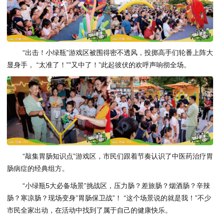
“出击！小绿瓶”游戏区被围得密不透风，投掷高手们轮番上阵大
显身手， “太准了！””又中了！”此起彼伏的欢呼声响彻全场。
“敲集胃肠知识点”游戏区，市民们跟着节奏认识了中医药治疗胃
肠病症的经典组方。
“小绿瓶5大必备场景”挑战区，压力肠？差旅肠？烟酒肠？辛辣
肠？寒凉肠？现场变身”胃肠保卫战”！ “这个场景说的就是我！”不少
市民全家出动，在活动中找到了属于自己的健康快乐。