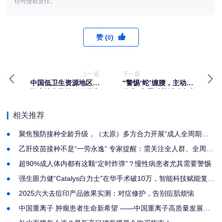
任何侵权责任。
赞 (
)
0
上一篇
下一篇
中国低卫生资源地区宫
“警惕‘蛇’缠腰，主动更
颈癌综合防控项目于山
健康”主题科普活动在太
西襄垣县正式启动
原举办
相关推荐
聚焦预防接种全龄升级，（太原）多方合力开展“成人全周期免
疫促进暨带状疱疹公益科普”
乙肝疫苗接种不是“一劳永逸” 专家提醒：需关注全人群、全周期
乙肝防控
超90%成人体内都有这颗“定时炸弹”？慢性病患者尤其需要警惕
强生眼力健“Catalys白力士”在华手术破10万，智能科技赋能复杂
性白内障诊疗
2025六大去痘印产品效果实测：对症修护，告别痘肌烦恼
中国重离子 肿瘤患者生命新希望 ——中国重离子高质量发展暨
绿色就医模式推介会在山西太原圆满召开