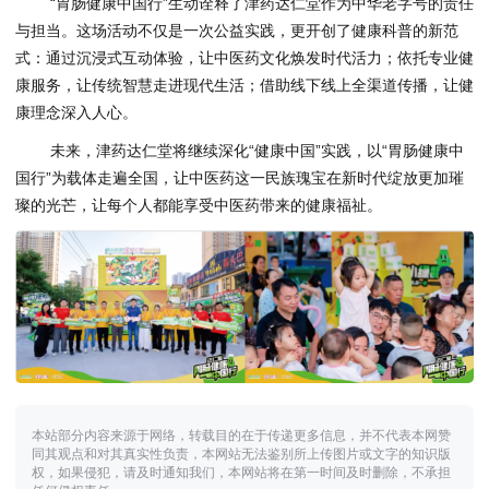
“胃肠健康中国行”生动诠释了津药达仁堂作为中华老字号的责任
与担当。这场活动不仅是一次公益实践，更开创了健康科普的新范
式：通过沉浸式互动体验，让中医药文化焕发时代活力；依托专业健
康服务，让传统智慧走进现代生活；借助线下线上全渠道传播，让健
康理念深入人心。
未来，津药达仁堂将继续深化“健康中国”实践，以“胃肠健康中
国行”为载体走遍全国，让中医药这一民族瑰宝在新时代绽放更加璀
璨的光芒，让每个人都能享受中医药带来的健康福祉。
本站部分内容来源于网络，转载目的在于传递更多信息，并不代表本网赞
同其观点和对其真实性负责，本网站无法鉴别所上传图片或文字的知识版
权，如果侵犯，请及时通知我们，本网站将在第一时间及时删除，不承担