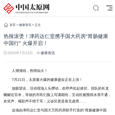
首页
>
健康资讯
> 正文
热辣滚烫！津药达仁堂携手国大药房“胃肠健康
中国行” 火爆开启！
2025年7月23日
健康资讯
人潮涌动，热情似火！
7月21日，太原最火爆的健康盛会正在上演！
放眼望去，活动现场人头攒动，欢呼声此起彼伏。排队的长龙
蜿蜒近百米，等候的市民们脸上写满期待；互动区被围得水泄不通，
欢笑声、喝彩声不绝于耳；义诊区更是座无虚席……
这场由津药达仁堂与国大万民药房联手打造的“胃肠健康中国