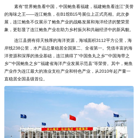
素有“世界鲍鱼看中国，中国鲍鱼看福建，福建鲍鱼看连江”美誉
的海味之王——连江鲍鱼，在B1馆B15号展位上正式亮相。此次参
展，连江鲍鱼不仅展示了鲍鱼产业的战略发展和海洋经济的繁荣景
象，更彰显了连江鲍鱼产业在助力乡村振兴和共融经济中的新风貌。
连江县拥有得天独厚的海洋资源，海域面积3112平方公里，海
岸线238公里，水产品总量稳居全国第二、全省第一。凭借丰富的海
洋资源和深厚的渔业基础，连江摘得了“中国鱼丸之乡”“中国海带之
乡”“中国鲍鱼之乡”“福建省海洋产业发展示范县”等荣誉。其中，鲍鱼
产业作为连江最大的渔业支柱产业和特色产业，从2010年起产量一
直稳居全国县级首位。