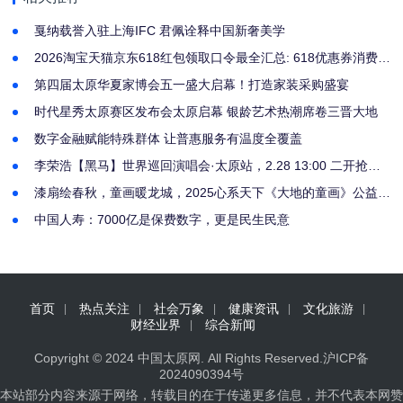
戛纳载誉入驻上海IFC 君佩诠释中国新奢美学
2026淘宝天猫京东618红包领取口令最全汇总: 618优惠券消费券
红包口令最后阶段如何抢到618京东天猫淘宝红包？
第四届太原华夏家博会五一盛大启幕！打造家装采购盛宴
时代星秀太原赛区发布会太原启幕 银龄艺术热潮席卷三晋大地
数字金融赋能特殊群体 让普惠服务有温度全覆盖
李荣浩【黑马】世界巡回演唱会·太原站，2.28 13:00 二开抢
票，赴黑马之约
漆扇绘春秋，童画暖龙城，2025心系天下《大地的童画》公益展
落地太原
中国人寿：7000亿是保费数字，更是民生民意
首页
热点关注
社会万象
健康资讯
文化旅游
财经业界
综合新闻
Copyright © 2024
中国太原网
. All Rights Reserved.
沪ICP备
2024090394号
本站部分内容来源于网络，转载目的在于传递更多信息，并不代表本网赞