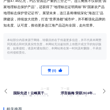
产值47.46亿元，约占全国总产量的三分之一。连江鲍鱼不仅获批“国
家地理标志保护产品”，还获得了“地理标志证明商标”和“国家农产品
地理标志保护登记证书”。展望未来，连江县将继续深化“海连江”品
牌建设，持续放大优势，打造“世界渔都”城市IP，并不断强化品牌的
知名度、认可度，推动更多连江海产品迈向全国，走向世界。
本站部分内容来源于网络，转载目的在于传递更多信息，并不代表本网赞
同其观点和对其真实性负责，本网站无法鉴别所上传图片或文字的知识版
权，如果侵犯，请及时通知我们，本网站将在第一时间及时删除，不承担
任何侵权责任。
赞 (
)
0
上一篇
下一篇
国际先进！云峰莫干山2
浮宫杨梅 荣获2024年
项新品均通过省级工业
度“大国好货·一县一
新产品鉴定
品”特色品牌
相关推荐