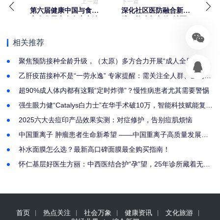
上一篇
下一篇
第六届健康中国与食品
深化社区医防融合新实
安全发展大会在广东清
践，构建坚实的“社区－
远召开
家庭”健康守护网络
相关推荐
聚焦预防接种全龄升级，（太原）多方合力开展“成人全周期免
疫促进暨带状疱疹公益科普”
乙肝疫苗接种不是“一劳永逸” 专家提醒：需关注全人群、全周期
乙肝防控
超90%成人体内都有这颗“定时炸弹”？慢性病患者尤其需要警惕
强生眼力健“Catalys白力士”在华手术破10万，智能科技赋能复杂
性白内障诊疗
2025六大去痘印产品效果实测：对症修护，告别痘肌烦恼
中国重离子 肿瘤患者生命新希望 ——中国重离子高质量发展暨
绿色就医模式推介会在山西太原圆满召开
补水面膜怎么选？最新高口碑面膜最全购买指南！
怀仁基层好医生方丽：中西医结合护“孕”望，25年诊所藏着无数
家庭的幸福
首页
热点关注
社会万象
健康资讯
文化旅游